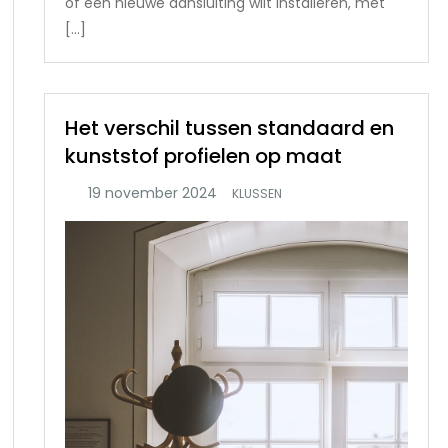
of een nieuwe aansluiting wilt installeren, met
[…]
Het verschil tussen standaard en
kunststof profielen op maat
KLUSSEN