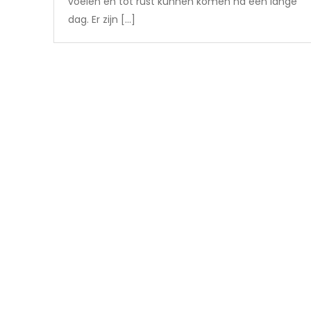
voelen en tot rust kunnen komen na een lange
dag. Er zijn […]