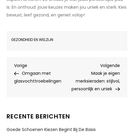
is. En onthoud: jouw keuzes maken jou uniek en sterk. Kies
bewust, leef gezond, en geniet volop!
GEZONDHEID EN WELZIJN
Bericht
Vorig
Volge
Vorige
Volgende
bericht
berich
Omgaan met
Maak je eigen
navigatie
glasvochttroebelingen
merksieraden: stijlvol,
persoonlijk en uniek
RECENTE BERICHTEN
Goede Schoenen Kiezen Begint Bij De Basis