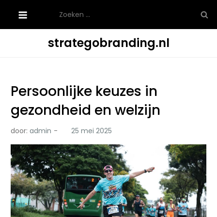
Ga
Zoeken
naar
naar:
de
strategobranding.nl
inhoud
Persoonlijke keuzes in
gezondheid en welzijn
door:
admin